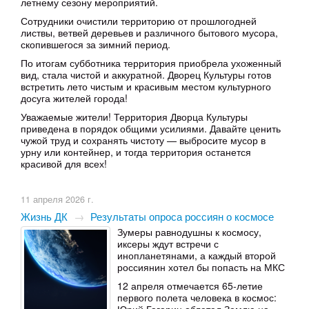
летнему сезону мероприятий.
Сотрудники очистили территорию от прошлогодней
листвы, ветвей деревьев и различного бытового мусора,
скопившегося за зимний период.
По итогам субботника территория приобрела ухоженный
вид, стала чистой и аккуратной. Дворец Культуры готов
встретить лето чистым и красивым местом культурного
досуга жителей города!
Уважаемые жители! Территория Дворца Культуры
приведена в порядок общими усилиями. Давайте ценить
чужой труд и сохранять чистоту — выбросите мусор в
урну или контейнер, и тогда территория останется
красивой для всех!
11 апреля 2026 г.
Жизнь ДК
→
Результаты опроса россиян о космосе
Зумеры равнодушны к космосу,
иксеры ждут встречи с
инопланетянами, а каждый второй
россиянин хотел бы попасть на МКС
12 апреля отмечается 65-летие
первого полета человека в космос: