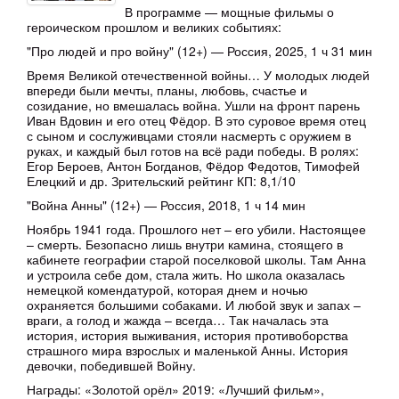
В программе — мощные фильмы о
героическом прошлом и великих событиях:
"Про людей и про войну" (12+) — Россия, 2025, 1 ч 31 мин
Время Великой отечественной войны… У молодых людей
впереди были мечты, планы, любовь, счастье и
созидание, но вмешалась война. Ушли на фронт парень
Иван Вдовин и его отец Фёдор. В это суровое время отец
с сыном и сослуживцами стояли насмерть с оружием в
руках, и каждый был готов на всё ради победы. В ролях:
Егор Бероев, Антон Богданов, Фёдор Федотов, Тимофей
Елецкий и др. Зрительский рейтинг КП: 8,1/10
"Война Анны" (12+) — Россия, 2018, 1 ч 14 мин
Ноябрь 1941 года. Прошлого нет – его убили. Настоящее
– смерть. Безопасно лишь внутри камина, стоящего в
кабинете географии старой поселковой школы. Там Анна
и устроила себе дом, стала жить. Но школа оказалась
немецкой комендатурой, которая днем и ночью
охраняется большими собаками. И любой звук и запах –
враги, а голод и жажда – всегда… Так началась эта
история, история выживания, история противоборства
страшного мира взрослых и маленькой Анны. История
девочки, победившей Войну.
Награды: «Золотой орёл» 2019: «Лучший фильм»,