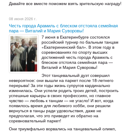
Давайте все вместе поможем взять зрительскую награду!
08 июня 2026 г.
Честь города Арамиль с блеском отстояла семейная
пара — Виталий и Мария Суворовы!
7 июня в Екатеринбурге состоялся
российский турнир по бальным танцам
«Екатерининский бал». В этом году в
соревнованиях по спорту высших
достижений честь города Арамиль с
блеском отстояла семейная пара —
Виталий и Мария Суворовы!
Этот танцевальный дуэт совершил
невероятное: они вышли на паркет после 18-летнего
перерыва! За эти годы жизнь супругов кардинально
изменилась. Они успели родить троих детей, построить
успешные карьеры в своих профессиях, но главное
чувство — любовь к танцам — не угасло! И вот, когда
появилось время для любимого хобби, они решили
вернуться в танцы ради удовольствия, даже не
предполагая, что это приведет их обратно на
соревновательный паркет!
Они триумфально ворвались на танцевальный олимп,