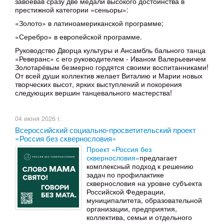
завоевав сразу две медали высокого достоинства в
престижной категории «сеньоры»:
«Золото» в латиноамериканской программе;
«Серебро» в европейской программе.
Руководство Дворца культуры и Ансамбль бального танца
«Реверанс» с его руководителем - Иваном Валерьевичем
Золотарёвым безмерно гордятся своими воспитанниками!
От всей души коллектив желает Виталию и Марии новых
творческих высот, ярких выступлений и покорения
следующих вершин танцевального мастерства!
04 июня 2026 г.
Всероссийский социально-просветительский проект
«Россия без сквернословия»
Проект «Россия без
сквернословия»
предлагает
комплексный подход к решению
задач по профилактике
сквернословия на уровне субъекта
Российской Федерации,
муниципалитета, образовательной
организации, предприятия,
коллектива, семьи и отдельного