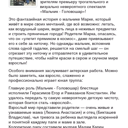
зрителям премьеру трогательного и
визуально невероятного спектакля
«Мальчик - Головошар»!
Это фантазийная история о мальчике Марке, который
живёт в мире своих мечтаний, где всё возможно: летать,
как воздушный шарик, видеть лица в неживых предметах
и строить пряничные города! Родители Марка, опасаясь,
что он «улетит прямиком в космос», даже привязывают
его к себе за ниточку. Но однажды мальчик, вспомнив
слова одной гадалки, решается на смелый шаг — он
отрезает эту ниточку и отправляется в удивительное
путешествие, чтобы найти краски в сером и скучном мире
взрослых!
Особого внимания заслуживает актерская работа. Можно
было заметить, как взросло, слаженно и
профессионально играет юная труппа:
Главную роль (Мальчик - Головошар) блестяще
исполнили Герасимов Егор и Рамазанов Константин. Им
удалось передать ту самую невероятную детскую чистоту,
которая боится стать «взрослой».
Взрослый мир представили родители — очень живые и
узнаваемые мама (Люкина Анастасия) и отец (Бикташев
Владислав), чья тревога за ребенка выглядела искренней
и понятной каждому папе и маме в зале.
Колоритную пару составили мудрая Мадам Карен