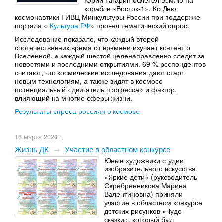
Юрий Гагарин облетел Землю на
корабле «Восток-1». Ко Дню
космонавтики ГИВЦ Минкультуры России при поддержке
портала «
Культура.РФ
» провел тематический опрос.
Исследование показало, что каждый второй
соотечественник время от времени изучает контент о
Вселенной, а каждый шестой целенаправленно следит за
новостями и последними открытиями. 69 % респондентов
считают, что космические исследования дают старт
новым технологиям, а также видят в космосе
потенциальный «двигатель прогресса» и фактор,
влияющий на многие сферы жизни.
Результаты опроса россиян о космосе
16 марта 2026 г.
Жизнь ДК
→
Участие в областном конкурсе
Юные художники студии
изобразительного искусства
«Яркие дети» (руководитель
Серебренникова Марина
Валентиновна) приняли
участие в областном конкурсе
детских рисунков «Чудо-
сказки», который был