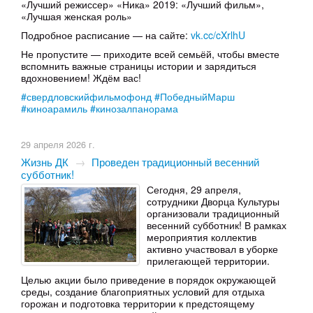
«Лучший режиссер» «Ника» 2019: «Лучший фильм»,
«Лучшая женская роль»
Подробное расписание — на сайте:
vk.cc/cXrlhU
Не пропустите — приходите всей семьёй, чтобы вместе
вспомнить важные страницы истории и зарядиться
вдохновением! Ждём вас!
#свердловскийфильмофонд
#ПобедныйМарш
#киноарамиль
#кинозалпанорама
29 апреля 2026 г.
Жизнь ДК
→
Проведен традиционный весенний
субботник!
Сегодня, 29 апреля,
сотрудники Дворца Культуры
организовали традиционный
весенний субботник! В рамках
мероприятия коллектив
активно участвовал в уборке
прилегающей территории.
Целью акции было приведение в порядок окружающей
среды, создание благоприятных условий для отдыха
горожан и подготовка территории к предстоящему