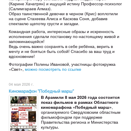
(Карине Хачатрян) и ищущий истину Профессор-психолог
(Салимгараев Алмаз).
Образ таинственной девочки в черном (Крис) воплотили
на сцене Стахеева Алиса и Каскова Соня, добавив
спектаклю щепотку грусти и загадки.
Командная работа, интересные образы и искренность
исполнения сделали постановку по-настоящему живой и
запоминающейся!
Ведь очень важно сохранять в себе ребёнка, верить в
мечту и не бояться быть собой! Спасибо за ваш труд и
вдохновение!
Фотографии Полины Ивановой, участницы фотокружка
«Свет»,
можно посмотреть по ссылке
04 мая 2026 г.
Киномарафон "Победный марш"
В Арамили 8 мая 2026 года состоится
показ фильмов в рамках Областного
киномарафона «Победный марш»
,
организуемого Свердловским областным
фильмофондом при поддержке
Правительства региона и Министерства
культуры.