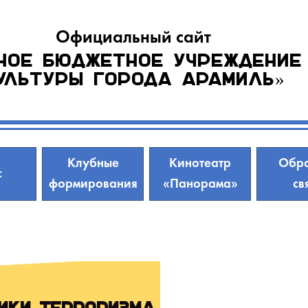
Официальный сайт
ное бюджетное учреждение
ультуры города Арамиль»
Клубные
Кинотеатр
Обра
с
формирования
«Панорама»
св