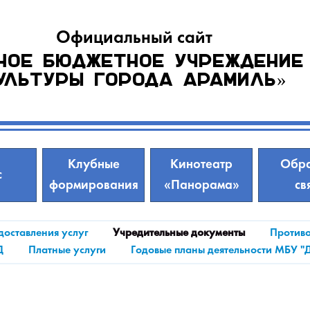
Официальный сайт
ное бюджетное учреждение
ультуры города Арамиль»
Клубные
Кинотеатр
Обра
с
формирования
«Панорама»
св
доставления услуг
Учредительные документы
Противо
Д
Платные услуги
Годовые планы деятельности МБУ "