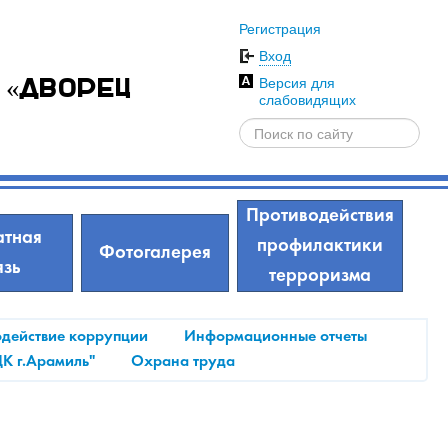
Регистрация
Вход
Версия для
 «Дворец
слабовидящих
Противодействия
тная
профилактики
Фотогалерея
язь
терроризма
действие коррупции
Информационные отчеты
ДК г.Арамиль"
Охрана труда