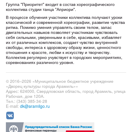
Группа "Приоритет" входит в состав хореографического
коллектива студии танца "Априори".
В процессе обучения участники коллектива получают уроки
классической и современной хореографии, развитие чувства
ритма. Помимо умения управлять своим телом, запас
двигательных навыков позволяет участникам чувствовать
себя сильными, уверенными в себе, красивыми, избавляет
их от различных комплексов, создает чувство внутренней
свободы, интереса к здоровому образу жизни, ценностного
отношения к красоте, любви к искусству и творчеству.
Коллектив регулярно учувствует в городских мероприятиях,
соревнованиях различного уровня.
© 2016–2026 «Муниципальное бюджетное учреждение
«Дворец культуры города Арамиль»»
Адрес: 624000, Свердловская область, город Арамиль, улица
Рабочая, дом 120А.
Тел.: (343) 385-34-28
E-mail:
dk@aramilgo.ru