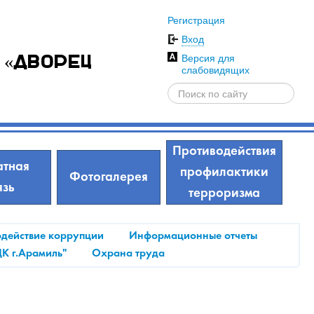
Регистрация
Вход
Версия для
 «Дворец
слабовидящих
Противодействия
тная
профилактики
Фотогалерея
язь
терроризма
действие коррупции
Информационные отчеты
ДК г.Арамиль"
Охрана труда