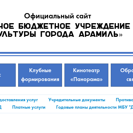
Официальный сайт
ное бюджетное учреждение
ультуры города Арамиль»
Клубные
Кинотеатр
Обра
с
формирования
«Панорама»
св
доставления услуг
Учредительные документы
Противо
Д
Платные услуги
Годовые планы деятельности МБУ "