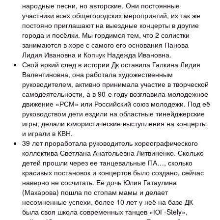
народные песни, но авторские. Они постоянные
участники всех общегородских мероприятий, их так же
постояно приглашают на выездные концерты в другие
города и посёлки. Мы гордимся тем, что 2 солистки
занимаются в хоре с самого его основания Панова
Лидия Ивановна и Копчук Надежда Ивановна.
Свой яркий след в истории Дк оставила Галкина Лидия
Валентиновна, она работала художественным
руководителем, активно принимала участие в творческой
самодеятельности, а в 90-е году возглавила молодежное
движение «РСМ» или Российский союз молодежи. Под её
руководством дети ездили на областные тинейджерские
игры, делали юмористические выступления на концерты
и играли в КВН.
39 лет проработала руководитель хореографического
коллектива Светлана Анатольевна Литвиненко. Сколько
детей прошли через ее танцевальные ПА…, сколько
красивых постановок и концертов было создано, сейчас
наверно не сосчитать. Её дочь Юлия Гатаулина
(Макарова) пошла по стопам мамы и делает
несомненные успехи, более 10 лет у неё на базе ДК
была своя школа современных танцев «ЮГ-Stely»,