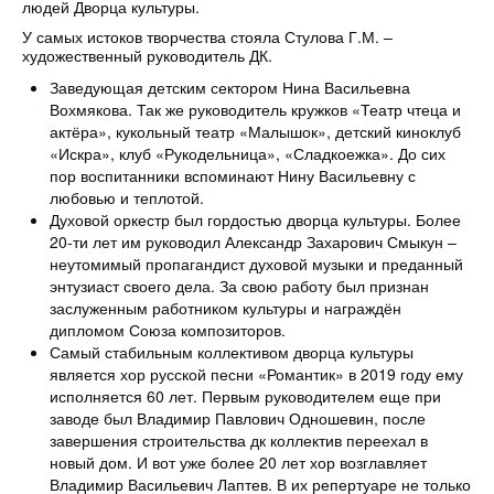
людей Дворца культуры.
У самых истоков творчества стояла Стулова Г.М. –
художественный руководитель ДК.
Заведующая детским сектором Нина Васильевна
Вохмякова. Так же руководитель кружков «Театр чтеца и
актёра», кукольный театр «Малышок», детский киноклуб
«Искра», клуб «Рукодельница», «Сладкоежка». До сих
пор воспитанники вспоминают Нину Васильевну с
любовью и теплотой.
Духовой оркестр был гордостью дворца культуры. Более
20-ти лет им руководил Александр Захарович Смыкун –
неутомимый пропагандист духовой музыки и преданный
энтузиаст своего дела. За свою работу был признан
заслуженным работником культуры и награждён
дипломом Союза композиторов.
Самый стабильным коллективом дворца культуры
является хор русской песни «Романтик» в 2019 году ему
исполняется 60 лет. Первым руководителем еще при
заводе был Владимир Павлович Одношевин, после
завершения строительства дк коллектив переехал в
новый дом. И вот уже более 20 лет хор возглавляет
Владимир Васильевич Лаптев. В их репертуаре не только