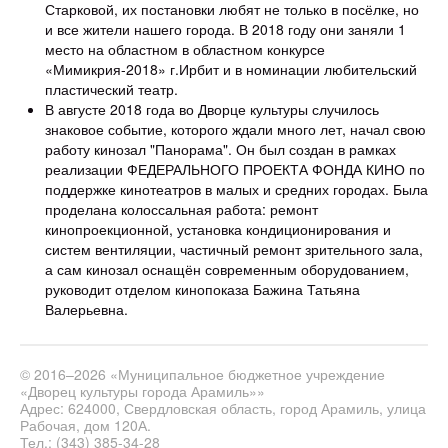
Старковой, их постановки любят не только в посёлке, но
и все жители нашего города. В 2018 году они заняли 1
место на областном в областном конкурсе
«Мимикрия-2018» г.Ирбит и в номинации любительский
пластический театр.
В августе 2018 года во Дворце культуры случилось
знаковое событие, которого ждали много лет, начал свою
работу кинозал "Панорама". Он был создан в рамках
реализации ФЕДЕРАЛЬНОГО ПРОЕКТА ФОНДА КИНО по
поддержке кинотеатров в малых и средних городах. Была
проделана колоссальная работа: ремонт
кинопроекционной, установка кондиционирования и
систем вентиляции, частичный ремонт зрительного зала,
а сам кинозал оснащён современным оборудованием,
руководит отделом кинопоказа Бажина Татьяна
Валерьевна.
© 2016–2026 «Муниципальное бюджетное учреждение
«Дворец культуры города Арамиль»»
Адрес: 624000, Свердловская область, город Арамиль, улица
Рабочая, дом 120А.
Тел.: (343) 385-34-28