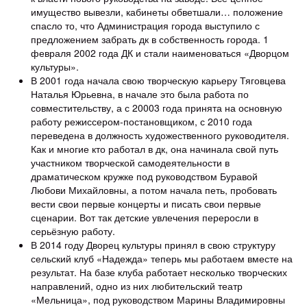
имущество вывезли, кабинеты обветшали… положение
спасло то, что Администрация города выступило с
предложением забрать дк в собственность города. 1
февраля 2002 года ДК и стали наименоваться «Дворцом
культуры».
В 2001 года начала свою творческую карьеру Тяговцева
Наталья Юрьевна, в начале это была работа по
совместительству, а с 20003 года принята на основную
работу режиссером-постановщиком, с 2010 года
переведена в должность художественного руководителя.
Как и многие кто работал в дк, она начинала свой путь
участником творческой самодеятельности в
драматическом кружке под руководством Буравой
Любови Михайловны, а потом начала петь, пробовать
вести свои первые концерты и писать свои первые
сценарии. Вот так детские увлечения переросли в
серьёзную работу.
В 2014 году Дворец культуры принял в свою структуру
сельский клуб «Надежда» теперь мы работаем вместе на
результат. На базе клуба работает несколько творческих
направлений, одно из них любительский театр
«Мельница», под руководством Марины Владимировны