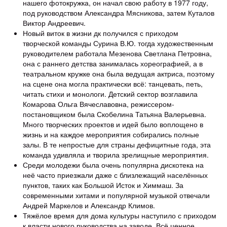
нашего фотокружка, он начал свою работу в 1977 году,
под руководством Александра Мясникова, затем Куталов
Виктор Андреевич.
Новый виток в жизни дк получился с приходом
творческой команды Сурина В.Ю. тогда художественным
руководителем работала Мезенова Светлана Петровна,
она с раннего детства занималась хореографией, а в
театральном кружке она была ведущая актриса, поэтому
на сцене она могла практически всё: танцевать, петь,
читать стихи и монологи. Детский сектор возглавила
Комарова Ольга Вячеславовна, режиссером-
постановщиком была Скобелина Татьяна Валерьевна.
Много творческих проектов и идей было воплощено в
жизнь и на каждое мероприятия собирались полные
залы. В те непростые для страны дефицитные года, эта
команда удивляла и творила зрелищные мероприятия.
Среди молодежи была очень популярна дискотека на
неё часто приезжали даже с близлежащий населённых
пунктов, таких как Большой Исток и Химмаш. За
современными хитами и популярной музыкой отвечали
Андрей Маркелов и Александр Климов.
Тяжёлое время для дома культуры наступило с приходом
к власти нового руководства на заводе. Всё ценное