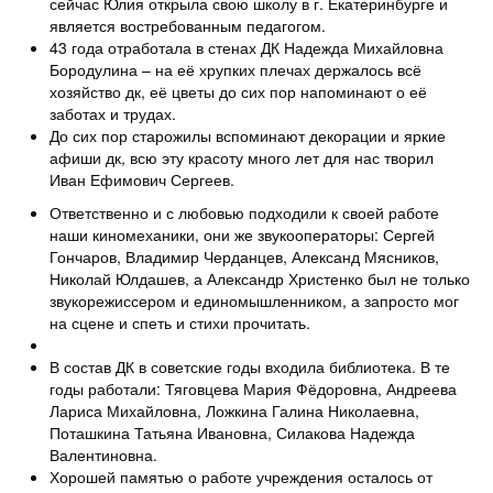
сейчас Юлия открыла свою школу в г. Екатеринбурге и
является востребованным педагогом.
43 года отработала в стенах ДК Надежда Михайловна
Бородулина – на её хрупких плечах держалось всё
хозяйство дк, её цветы до сих пор напоминают о её
заботах и трудах.
До сих пор старожилы вспоминают декорации и яркие
афиши дк, всю эту красоту много лет для нас творил
Иван Ефимович Сергеев.
Ответственно и с любовью подходили к своей работе
наши киномеханики, они же звукооператоры: Сергей
Гончаров, Владимир Черданцев, Александ Мясников,
Николай Юлдашев, а Александр Христенко был не только
звукорежиссером и единомышленником, а запросто мог
на сцене и спеть и стихи прочитать.
В состав ДК в советские годы входила библиотека. В те
годы работали: Тяговцева Мария Фёдоровна, Андреева
Лариса Михайловна, Ложкина Галина Николаевна,
Поташкина Татьяна Ивановна, Силакова Надежда
Валентиновна.
Хорошей памятью о работе учреждения осталось от