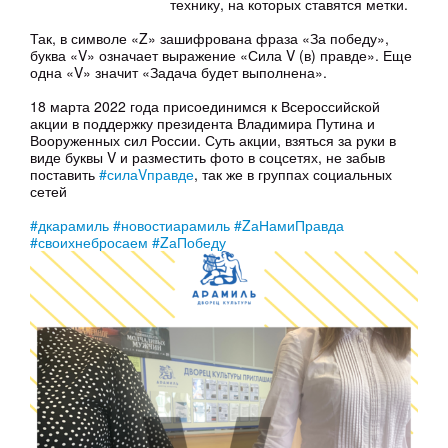
технику, на которых ставятся метки.
Так, в символе «Z» зашифрована фраза «За победу»,
буква «V» означает выражение «Сила V (в) правде». Еще
одна «V» значит «Задача будет выполнена».
18 марта 2022 года присоединимся к Всероссийской
акции в поддержку президента Владимира Путина и
Вооруженных сил России. Суть акции, взяться за руки в
виде буквы V и разместить фото в соцсетях, не забыв
поставить
#силаVправде
, так же в группах социальных
сетей
#дкарамиль
#новостиарамиль
#ZаНамиПравда
#своихнебросаем
#ZаПобеду