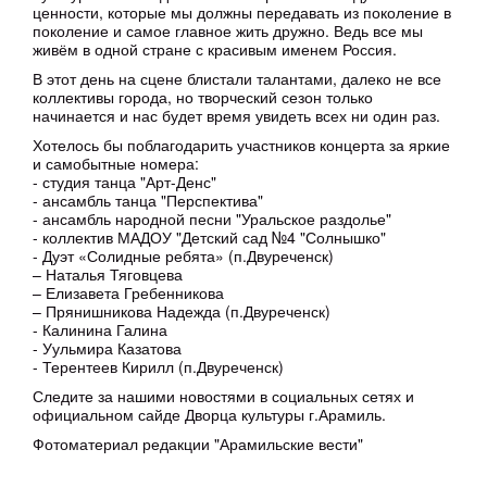
ценности, которые мы должны передавать из поколение в
поколение и самое главное жить дружно. Ведь все мы
живём в одной стране с красивым именем Россия.
В этот день на сцене блистали талантами, далеко не все
коллективы города, но творческий сезон только
начинается и нас будет время увидеть всех ни один раз.
Хотелось бы поблагодарить участников концерта за яркие
и самобытные номера:
- студия танца "Арт-Денс"
- ансамбль танца "Перспектива"
- ансамбль народной песни "Уральское раздолье"
- коллектив МАДОУ "Детский сад №4 "Солнышко"
- Дуэт «Солидные ребята» (п.Двуреченск)
– Наталья Тяговцева
– Елизавета Гребенникова
– Прянишникова Надежда (п.Двуреченск)
- Калинина Галина
- Уульмира Казатова
- Терентеев Кирилл (п.Двуреченск)
Следите за нашими новостями в социальных сетях и
официальном сайде Дворца культуры г.Арамиль.
Фотоматериал редакции "Арамильские вести"