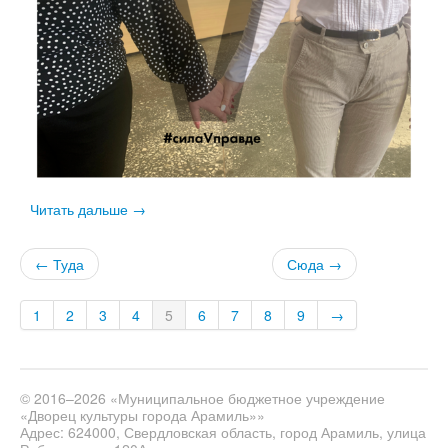
Читать дальше →
← Туда
Сюда →
1
2
3
4
5
6
7
8
9
→
© 2016–2026 «Муниципальное бюджетное учреждение
«Дворец культуры города Арамиль»»
Адрес: 624000, Свердловская область, город Арамиль, улица