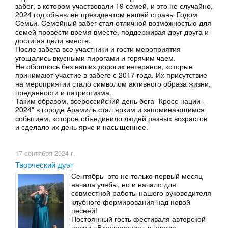
забег, в котором участвовали 19 семей, и это не случайно,
2024 год объявлен президентом нашей страны Годом
Семьи. Семейный забег стал отличной возможностью для
семей провести время вместе, поддерживая друг друга и
достигая цели вместе.
После забега все участники и гости мероприятия
угощались вкусными пирогами и горячим чаем.
Не обошлось без наших дорогих ветеранов, которые
принимают участие в забеге с 2017 года. Их присутствие
на мероприятии стало символом активного образа жизни,
преданности и патриотизма.
Таким образом, всероссийский день бега "Кросс нации -
2024" в городе Арамиль стал ярким и запоминающимся
событием, которое объединило людей разных возрастов
и сделало их день ярче и насыщеннее.
17 сентября 2024 г.
Творческий дуэт
Сентябрь- это не только первый месяц
начала учебы, но и начало для
совместной работы нашего руководителя
клубного формирования над новой
песней!
Постоянный гость фестиваля авторской
песни «Вдохновение» в городе