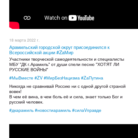
18 марта 2022 г.
​Арамильский городской округ присоединился к
Всероссийской акции #ZаМир
Участники творческой самодеятельности и специалисты
МБУ "ДК г.Арамиль" от души спели песню "ХОТЯТ ЛИ
РУССКИЕ ВОЙНЫ"
#МыВместе
#ZV
#МирБезНацизма
#ZаПутина
Никогда не сравнивай Россию ни с одной другой страной
вовек!
В чем её вина, в чем боль её и сила, знает только Бог и
русский человек.
#дкарамиль
#новостиарамиль
#силаVправде