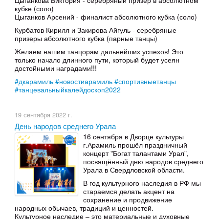
Цыганкова Виктория - серебряный призер в абсолютном
кубке (соло)
Цыганков Арсений - финалист абсолютного кубка (соло)
Курбатов Кирилл и Закирова Айгуль - серебряные
призеры абсолютного кубка (парные танцы)
Желаем нашим танцорам дальнейших успехов! Это
только начало длинного пути, который будет усеян
достойными наградами!!!
#дкарамиль
#новостиарамиль
#спортивныетанцы
#танцевальныйкалейдоскоп2022
19 сентября 2022 г.
День народов среднего Урала
16 сентября в Дворце культуры
г.Арамиль прошёл праздничный
концерт "Богат талантами Урал",
посвящённый дню народов среднего
Урала в Свердловской области.
В год культурного наследия в РФ мы
стараемся делать акцент на
сохранение и продвижение
народных обычаев, традиций и ценностей.
Культурное наследие – это материальные и духовные