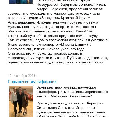
Новоуральск, бард и автор-исполнитель
Андрей Береснев, предложил записать
совместную музыкальную композицию руководителю
вокальной студии «Бравушки» Крюковой Ирине
Александровне. Исполнители уже произвели съемку
музыкального клипа, когда завершится монтаж, мы
обязательно поделимся результатом с Вами! Этот
творческий дуэт обязательно придется вам по вкусу!
Так же совсем недавно творческий дуэт принял участие в
благотворительном концерте «Музыка Души» (г.
Новоуральск) , в честь начала учебного года.
Они исполнили несколько произведений, в
сопровождении скрипки и гитары. Публика по достоинству
оценила музыкальный дуэт и подпевала вместе с ними!
16 сентября 2024 г.
Повышение квалификации
Зажигательная музыка, дружеская
атмосфера, ритмы латиноамериканского
танца… Что может быть лучше?
Руководитель студии танца «Априори»
Силантьева Светлана Игоревна и
руководитель ансамбля бального танца
«Реверанс» Золотарёв Иван Валерьевич