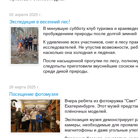
02 апреля 2025 г.
Экспедиция в весенний лес!
В минувшую субботу клуб туризма и краевед
пробуждением природы после долгой зимней с
К удивлению всех участников, снег в лесу пр
исследователей. Не упустив возможности, реб
насколько она холодная и ледяная.
После насыщенной прогулки по лесу, полному
следопыты приготовили вкуснейшие сосиски н
среди дикой природы.
26 марта 2025 г.
Посещение фотомузея
Вчера ребята из фотокружка "Свет
Екатеринбурге. Этот музей предст
плёночных моделей.
Экспозиция музея демонстрирует р
камеры, необходимые для проявлен
магнитофоны и даже угольные утюг