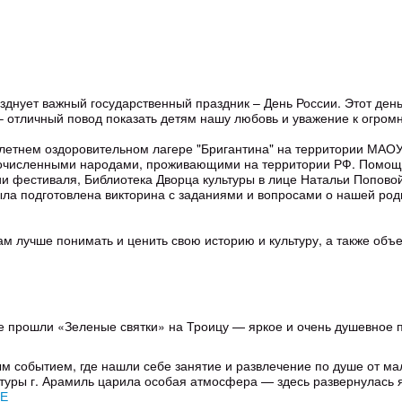
зднует важный государственный праздник – День России. Этот ден
 – отличный повод показать детям нашу любовь и уважение к огро
 летнем оздоровительном лагере "Бригантина" на территории МА
лочисленными народами, проживающими на территории РФ. Помощн
и фестиваля, Библиотека Дворца культуры в лице Натальи Поповой
ла подготовлена викторина с заданиями и вопросами о нашей род
м лучше понимать и ценить свою историю и культуру, а также объ
е прошли «Зеленые святки» на Троицу — яркое и очень душевное 
м событием, где нашли себе занятие и развлечение по душе от м
ьтуры г. Арамиль царила особая атмосфера — здесь развернулас
Е