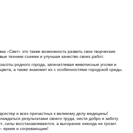
ка «Свет» это также возможность развить свои творческие
вые техники съемки и улучшая качество своих работ.
асоты родного города, запечатлевая живописные уголки и
цвета, а также знакомит их с особенностями городской среды.
сестер и всех причастных к великому делу медицины!
аждаться результатами своего труда, нести добро и заботу
ит, силы восстанавливаются, а выгорание никогда не грозит.
 — ярким и согревающим!