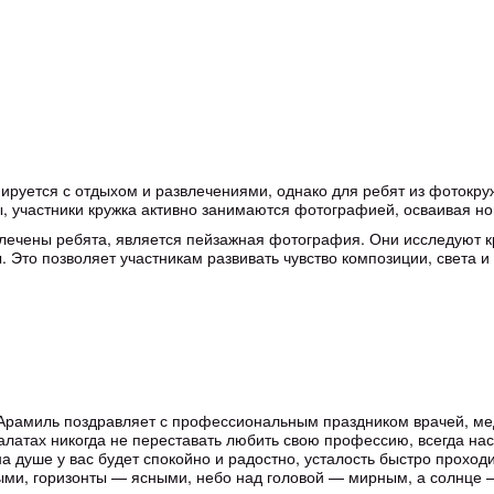
руется с отдыхом и развлечениями, однако для ребят из фотокруж
, участники кружка активно занимаются фотографией, осваивая но
лечены ребята, является пейзажная фотография. Они исследуют кр
 Это позволяет участникам развивать чувство композиции, света и 
 Арамиль поздравляет с профессиональным праздником врачей, мед
латах никогда не переставать любить свою профессию, всегда насл
 на душе у вас будет спокойно и радостно, усталость быстро проход
выми, горизонты — ясными, небо над головой — мирным, а солнце