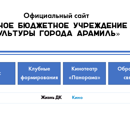
Официальный сайт
ное бюджетное учреждение
ультуры города Арамиль»
Клубные
Кинотеатр
Обра
с
формирования
«Панорама»
св
Жизнь ДК
Кино