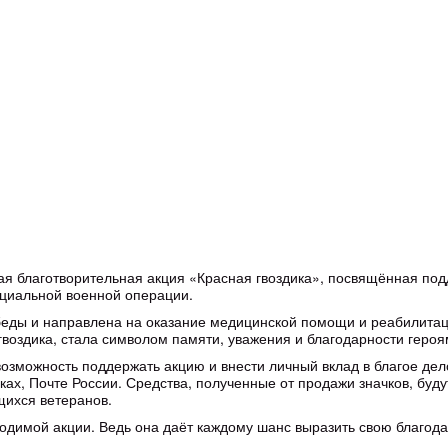
ая благотворительная акция «Красная гвоздика», посвящённая под
циальной военной операции.
еды и направлена на оказание медицинской помощи и реабилитаци
гвоздика, стала символом памяти, уважения и благодарности геро
озможность поддержать акцию и внести личный вклад в благое дел
чках, Почте России. Средства, полученные от продажи значков, буд
ихся ветеранов.
водимой акции. Ведь она даёт каждому шанс выразить свою благод