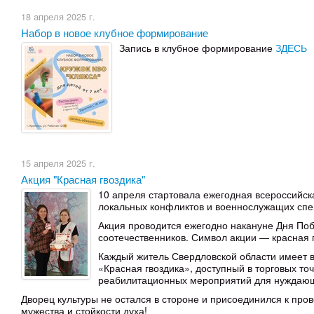
18 апреля 2025 г.
Набор в новое клубное формирование
Запись в клубное формирование
ЗДЕСЬ
15 апреля 2025 г.
Акция "Красная гвоздика"
10 апреля стартовала ежегодная всероссийск
локальных конфликтов и военнослужащих спе
Акция проводится ежегодно накануне Дня Поб
соотечественников. Символ акции — красная 
Каждый житель Свердловской области имеет в
«Красная гвоздика», доступный в торговых то
реабилитационных мероприятий для нуждающ
Дворец культуры не остался в стороне и присоединился к про
мужества и стойкости духа!