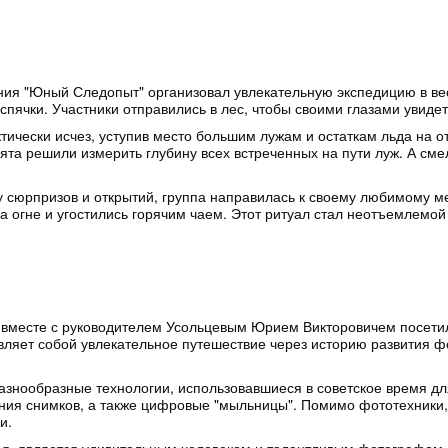
ения "Юный Следопыт" организовал увлекательную экспедицию в в
пячки. Участники отправились в лес, чтобы своими глазами увиде
актически исчез, уступив место большим лужам и остаткам льда на
ята решили измерить глубину всех встреченных на пути луж. А сме
 сюрпризов и открытий, группа направилась к своему любимому ме
а огне и угостились горячим чаем. Этот ритуал стал неотъемлемой
" вместе с руководителем Усольцевым Юрием Викторовичем посети
авляет собой увлекательное путешествие через историю развития
азнообразные технологии, использовавшиеся в советское время д
ия снимков, а также цифровые "мыльницы". Помимо фототехники, п
и.