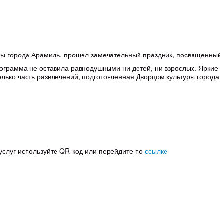
уры города Арамиль, прошел замечательный праздник, посвященн
рограмма не оставила равнодушными ни детей, ни взрослых. Ярки
только часть развлечений, подготовленная Дворцом культуры город
услуг используйте QR-код или перейдите по
ссылке