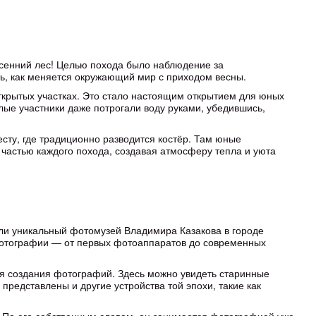
есенний лес! Целью похода было наблюдение за
ть, как меняется окружающий мир с приходом весны.
 открытых участках. Это стало настоящим открытием для юных
лые участники даже потрогали воду руками, убедившись,
сту, где традиционно разводится костёр. Там юные
 частью каждого похода, создавая атмосферу тепла и уюта
ли уникальный фотомузей Владимира Казакова в городе
 фотографии — от первых фотоаппаратов до современных
ля создания фотографий. Здесь можно увидеть старинные
редставлены и другие устройства той эпохи, такие как