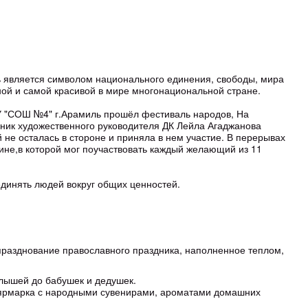
ь является символом национального единения, свободы, мира
мной и самой красивой в мире многонациональной стране.
ОУ "СОШ №4" г.Арамиль прошёл фестиваль народов, На
ик художественного руководителя ДК Лейла Агаджанова
 не осталась в стороне и приняла в нем участие. В перерывах
ине,в которой мог поучаствовать каждый желающий из 11
единять людей вокруг общих ценностей.
празднование православного праздника, наполненное теплом,
алышей до бабушек и дедушек.
ь ярмарка с народными сувенирами, ароматами домашних