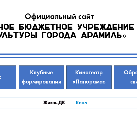
Официальный сайт
ное бюджетное учреждение
ультуры города Арамиль»
Клубные
Кинотеатр
Обра
с
формирования
«Панорама»
св
Жизнь ДК
Кино