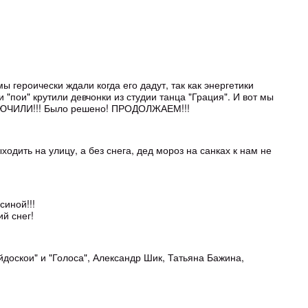
ы героически ждали когда его дадут, так как энергетики
"пои" крутили девчонки из студии танца "Грация". И вот мы
ВКЛЮЧИЛИ!!! Было решено! ПРОДОЛЖАЕМ!!!
одить на улицу, а без снега, дед мороз на санках к нам не
синой!!!
й снег!
йдоскои" и "Голоса", Александр Шик, Татьяна Бажина,