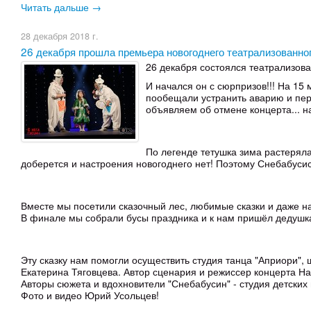
Читать дальше →
28 декабря 2018 г.
26 декабря прошла премьера новогоднего театрализованн
26 декабря состоялся театрализова
И начался он с сюрпризов!!! На 15 
пообещали устранить аварию и перев
объявляем об отмене концерта... 
По легенде тетушка зима растеряла
доберется и настроения новогоднего нет! Поэтому Снебабуси
Вместе мы посетили сказочный лес, любимые сказки и даже н
В финале мы собрали бусы праздника и к нам пришёл дедушка 
Эту сказку нам помогли осуществить студия танца "Априори", 
Екатерина Тяговцева. Автор сценария и режиссер концерта На
Авторы сюжета и вдохновители "Снебабусин" - студия детских 
Фото и видео Юрий Усольцев!