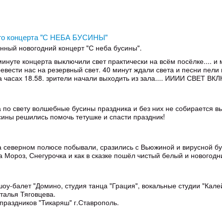
ого концерта "С НЕБА БУСИНЫ"
нный новогодний концерт "С неба бусины".
минуте концерта выключили свет практически на всём посёлке.... и м
ести нас на резервный свет. 40 минут ждали света и песни пели и 
на часах 18.58. зрители начали выходить из зала.... ИИИИ СВЕТ 
 по свету волшебные бусины праздника и без них не собирается вых
сины решились помочь тетушке и спасти праздник!
а северном полюсе побывали, сразились с Вьюжиной и вирусной бу
Мороз, Снегурочка и как в сказке пошёл чистый белый и новогодни
шоу-балет "Домино, студия танца "Грация", вокальные студии "Кале
талья Тяговцева.
праздников "Тикаряш" г.Ставрополь.