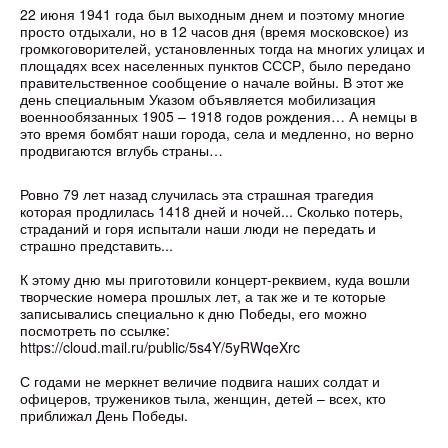
22 июня 1941 года был выходным днем и поэтому многие
просто отдыхали, но в 12 часов дня (время московское) из
громкоговорителей, установленных тогда на многих улицах и
площадях всех населенных пунктов СССР, было передано
правительственное сообщение о начале войны. В этот же
день специальным Указом объявляется мобилизация
военнообязанных 1905 – 1918 годов рождения… А немцы в
это время бомбят наши города, села и медленно, но верно
продвигаются вглубь страны…
⠀
Ровно 79 лет назад случилась эта страшная трагедия
которая продлилась 1418 дней и ночей... Сколько потерь,
страданий и горя испытали наши люди не передать и
страшно представить...
⠀
К этому дню мы приготовили концерт-реквием, куда вошли
творческие номера прошлых лет, а так же и те которые
записывались специально к дню Победы, его можно
посмотреть по ссылке:
https://cloud.mail.ru/public/5s4Y/5yRWqeXrc
⠀
С годами не меркнет величие подвига наших солдат и
офицеров, тружеников тыла, женщин, детей – всех, кто
приближал День Победы.