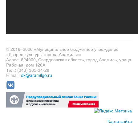
© 2016–2026 «Муниципальное бюджетное учреждение
«Дворец культуры города Арамиль»»
Адрес: 624000, Свердловская область, город Арамиль, улица
Рабочая, дом 120А.
Тел.: (343) 385-34-28
E-mail:
dk@aramilgo.ru
Карта сайта