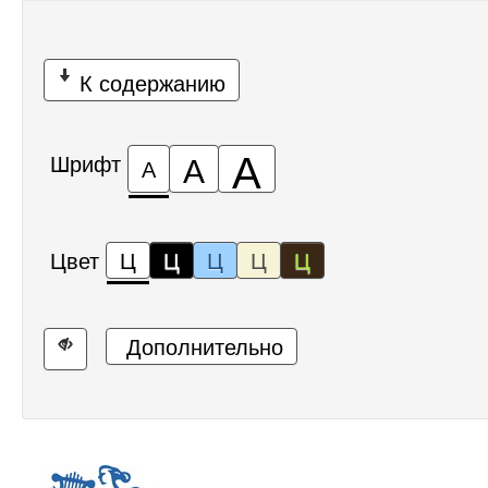
К содержанию
А
А
Шрифт
А
Цвет
Ц
Ц
Ц
Ц
Ц
Дополнительно