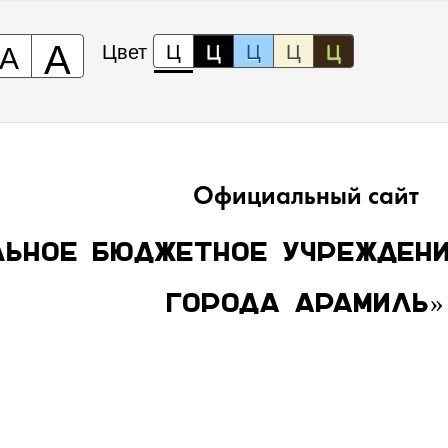
А
А
Цвет
Ц
Ц
Ц
Ц
Ц
Официальный сайт
льное бюджетное учреждени
города Арамиль»