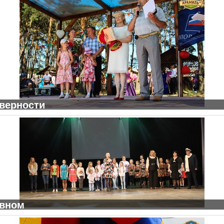
 верности
авном