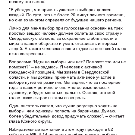
почему это важно:
"Я убежден, что принять участие в выборах должен
каждый. По сути, это не более 20 минут личного времени,
но они во многом определяют будущее нашего региона.
Лично для меня выбор при голосовании основан на трех
простых вещах: человек должен болеть за свою страну и
Свердловскую область, за сохранение стабильности и
мира в нашем обществе и уметь отстаивать интересы
людей. Я такого человека знаю и отдам за него свой голос
в это воскресенье.
Вопросами “Идти на выборы или нет? Поможет это или не
поможет?” – не задаюсь. Я человек с активной
гражданской позицией. Мы живем в Свердловской
области, и мы должны принимать активное участие в
выборе путей её развития. Мы видим, что за последние
годы в нашем регионе очень многое изменилось к
лучшему, и будет меняться дальше. Считаю, что мой
голос также сыграет в этом свою роль.
Один писатель сказал, что лучше регулярно ходить на
выборы, чем однажды попасть на баррикады. Думаю,
более убедительный довод придумать сложно”, – считает
глава Южного округа.
Избирательные кампании в этом году проходят в 82
субъектах РФ. В 14 регионах пройдут прямые выборы