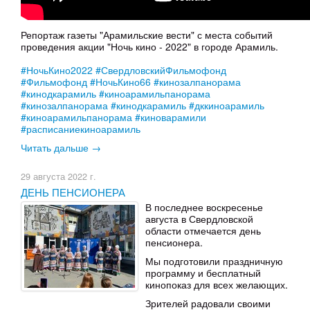
Репортаж газеты "Арамильские вести" с места событий
проведения акции "Ночь кино - 2022" в городе Арамиль.
#НочьКино2022
#СвердловскийФильмофонд
#Фильмофонд
#НочьКино66
#кинозалпанорама
#кинодкарамиль
#киноарамильпанорама
#кинозалпанорама
#кинодкарамиль
#дккиноарамиль
#киноарамильпанорама
#киноварамили
#расписаниекиноарамиль
Читать дальше →
29 августа 2022 г.
ДЕНЬ ПЕНСИОНЕРА
В последнее воскресенье
августа в Свердловской
области отмечается день
пенсионера.
Мы подготовили праздничную
программу и бесплатный
кинопоказ для всех желающих.
Зрителей радовали своими