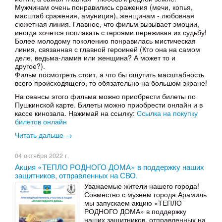
Мужчинам очень понравились сражения (мечи, копья,
масштаб сражения, амуниция), женщинам - любовная
сюжетная линия. Главное, что фильм вызывает эмоции,
иногда хочется поплакать с героями переживая их судьбу!
Более молодому поколению понравилась мистическая
линия, связанная с главной героиней (Кто она на самом
деле, ведьма-ламия или женщина? А может то и
другое?).
Фильм посмотреть стоит, а что бы ощутить масштабность
всего происходящего, то обязательно на большом экране!
На сеансы этого фильма можно приобрести билеты по
Пушкинской карте. Билеты можно приобрести онлайн и в
кассе кинозала. Нажимай на ссылку:
Ссылка на покупку
билетов онлайн
Читать дальше →
04 октября 2022 г.
Акция «ТЕПЛО РОДНОГО ДОМА» в поддержку наших
защитников, отправленных на СВО.
Уважаемые жители нашего города!
Совместно с музеем города Арамиль
мы запускаем акцию «ТЕПЛО
РОДНОГО ДОМА» в поддержку
наших защитников, отправленных на