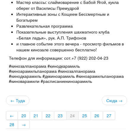
Мастер классы: слаймоварение с Бабой Ягой, кукла
оберег от Василисы Премудрой
Интерактивные зоны с Кощеем Бессмертным и
Богатырем
Развлекательная программа
Показательные выступления шахматного клуба
«Белая ладья», рук. А.П. Трифонов
и главное событие этого вечера - просмотр фильмов в
нашем кинозале совершенно бесплатно!
Телефон для информации: сот.+7 (922) 202-04-23
#кинозалпанорама #кинодкарамиль
#киноарамильпанорама #кинозалпанорама
#кинодкарамиль #дккиноарамиль #киноарамильпанорама
#киноварамили #расписаниекиноарамиль
← Туда
Сюда →
←
20
21
22
23
24
25
26
27
28
→