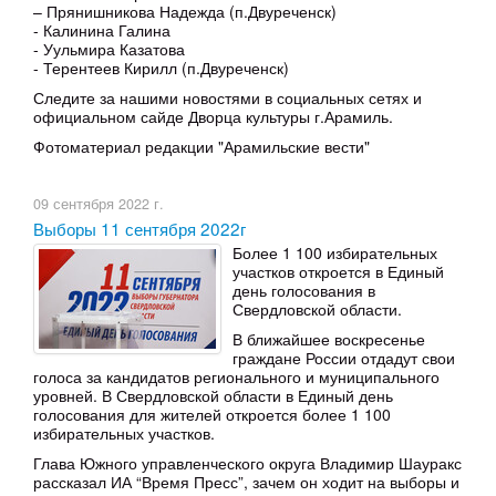
– Прянишникова Надежда (п.Двуреченск)
- Калинина Галина
- Уульмира Казатова
- Терентеев Кирилл (п.Двуреченск)
Следите за нашими новостями в социальных сетях и
официальном сайде Дворца культуры г.Арамиль.
Фотоматериал редакции "Арамильские вести"
09 сентября 2022 г.
Выборы 11 сентября 2022г
Более 1 100 избирательных
участков откроется в Единый
день голосования в
Свердловской области.
В ближайшее воскресенье
граждане России отдадут свои
голоса за кандидатов регионального и муниципального
уровней. В Свердловской области в Единый день
голосования для жителей откроется более 1 100
избирательных участков.
Глава Южного управленческого округа Владимир Шауракс
рассказал ИА “Время Пресс”, зачем он ходит на выборы и