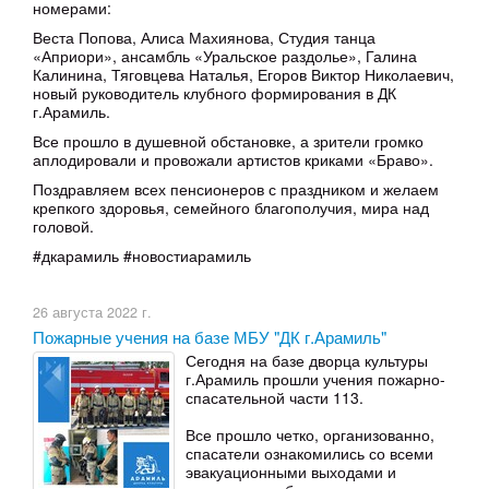
номерами:
Веста Попова, Алиса Махиянова, Студия танца
«Априори», ансамбль «Уральское раздолье», Галина
Калинина, Тяговцева Наталья, Егоров Виктор Николаевич,
новый руководитель клубного формирования в ДК
г.Арамиль.
Все прошло в душевной обстановке, а зрители громко
аплодировали и провожали артистов криками «Браво».
Поздравляем всех пенсионеров с праздником и желаем
крепкого здоровья, семейного благополучия, мира над
головой.
#дкарамиль #новостиарамиль
26 августа 2022 г.
Пожарные учения на базе МБУ "ДК г.Арамиль"
Сегодня на базе дворца культуры
г.Арамиль прошли учения пожарно-
спасательной части 113.
Все прошло четко, организованно,
спасатели ознакомились со всеми
эвакуационными выходами и