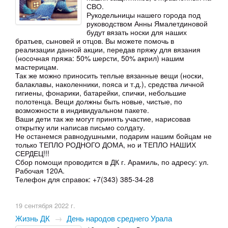
СВО.
Рукодельницы нашего города под
руководством Анны Ямалетдиновой
будут вязать носки для наших
братьев, сыновей и отцов. Вы можете помочь в
реализации данной акции, передав пряжу для вязания
(носочная пряжа: 50% шерсти, 50% акрил) нашим
мастерицам.
Так же можно приносить теплые вязанные вещи (носки,
балаклавы, наколенники, пояса и т.д.), средства личной
гигиены, фонарики, батарейки, спички, небольшие
полотенца. Вещи должны быть новые, чистые, по
возможности в индивидуальном пакете.
Ваши дети так же могут принять участие, нарисовав
открытку или написав письмо солдату.
Не останемся равнодушными, подарим нашим бойцам не
только ТЕПЛО РОДНОГО ДОМА, но и ТЕПЛО НАШИХ
СЕРДЕЦ!!!
Сбор помощи проводится в ДК г. Арамиль, по адресу: ул.
Рабочая 120А.
Телефон для справок: +7(343) 385-34-28
19 сентября 2022 г.
Жизнь ДК
→
День народов среднего Урала