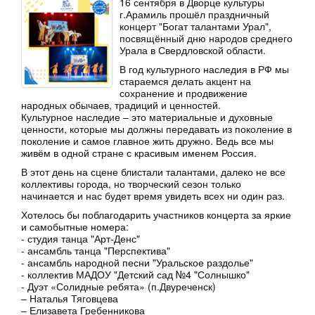
16 сентября в Дворце культуры
г.Арамиль прошёл праздничный
концерт "Богат талантами Урал",
посвящённый дню народов среднего
Урала в Свердловской области.
В год культурного наследия в РФ мы
стараемся делать акцент на
сохранение и продвижение
народных обычаев, традиций и ценностей.
Культурное наследие – это материальные и духовные
ценности, которые мы должны передавать из поколение в
поколение и самое главное жить дружно. Ведь все мы
живём в одной стране с красивым именем Россия.
В этот день на сцене блистали талантами, далеко не все
коллективы города, но творческий сезон только
начинается и нас будет время увидеть всех ни один раз.
Хотелось бы поблагодарить участников концерта за яркие
и самобытные номера:
- студия танца "Арт-Денс"
- ансамбль танца "Перспектива"
- ансамбль народной песни "Уральское раздолье"
- коллектив МАДОУ "Детский сад №4 "Солнышко"
- Дуэт «Солидные ребята» (п.Двуреченск)
– Наталья Тяговцева
– Елизавета Гребенникова