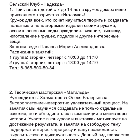
Сельский Клуб «Надежда»:
1. Приглашает детей с 7 до 14 лет в кружок декоративно-
прикладного творчества «Иголочка»!
Кружок для всех, кто хочет научиться творить и создавать
полезные и неповторимые изделия своими руками,
освоить основные виды рукоделия: вязание, вышивку,
изготовление игрушек, поделок и другие интересные
вещи.
Занятия ведет Павлова Мария Александровна
Расписание занятий:
1 группа: вторник, четверг с 10:00 до 11:10
2 группа: вторник, четверг с 13:00 до 14:10
Тел.: 8-965-500-50-34
2. Творческая мастерская «Матильда»
Руководитель: Халмагорова Олеся Валерьевна
Бисероплетение-невероятно увлекательный процесс. На
занятиях мы научимся создавать не только отдельные
изделия, но и объединять их в композиции и миниатюры-
истории. Участие в конкурсах и выставках мотивирует на
достижение результата, а занятия на свободную тему
поддержат интерес к процессу и дадут возможность
выразить свою индивидуальность. Данный вид творчества
отлично развивает мелкую моторику рук, усидчивость,