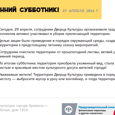
енний субботник!
29 апреля 2026 г.
Сегодня, 29 апреля, сотрудники Дворца Культуры организовали тр
коллектив активно участвовал в уборке прилегающей территории.
Целью акции было приведение в порядок окружающей среды, созда
территории к предстоящему летнему сезону мероприятий.
Сотрудники очистили территорию от прошлогодней листвы, ветвей д
зимний период.
По итогам субботника территория приобрела ухоженный вид, стала ч
чистым и красивым местом культурного досуга жителей города!
Уважаемые жители! Территория Дворца Культуры приведена в поряд
чистоту — выбросите мусор в урну или контейнер, и тогда территор
культуры города Арамиль»»
бочая, дом 120А.