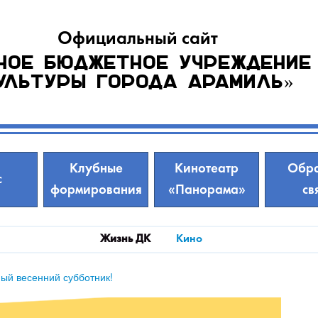
Официальный сайт
ное бюджетное учреждение
ультуры города Арамиль»
Клубные
Кинотеатр
Обра
с
формирования
«Панорама»
св
Жизнь ДК
Кино
ый весенний субботник!