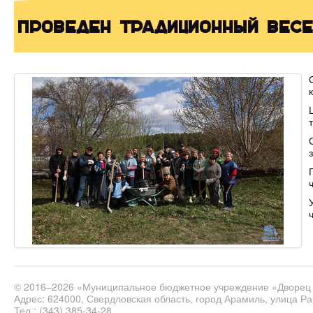
Проведен традиционный вес
© 2016–2026 «Муниципальное бюджетное учреждение «Дворец 
Адрес: 624000, Свердловская область, город Арамиль, улица Ра
Тел.: (343) 385-34-28