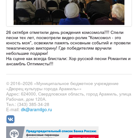
26 октября отметили день рождения комсомола!!!! Спели
песни тех лет, посмотрели видео-ролик "Комсомол - это
юность моя", освежили память основным событий и провели
тематическую викторину! Где победителям вручили
небольшие подарки!
На сцене как всегда блистали: Хор русской песни Романтик и
ансамбль Оптимисты!!!
© 2016–2026 «Муниципальное бюджетное учреждение
«Дворец культуры города Арамиль»»
Адрес: 624000, Свердловская область, город Арамиль, улица
Рабочая, дом 120А.
Тел.: (343) 385-34-28
E-mail:
dk@aramilgo.ru