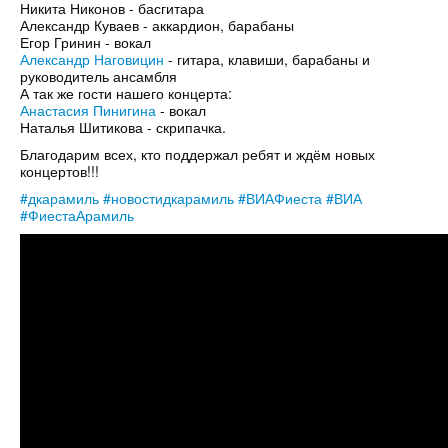
Никита Никонов - басгитара
Александр Куваев - аккардион, барабаны
Егор Гринин - вокал
Александр Наговицин
- гитара, клавиши, барабаны и
руководитель ансамбля
А так же гости нашего концерта:
Анастасия Пинигина
- вокал
Наталья Шитикова - скрипачка.
Благодарим всех, кто поддержал ребят и ждём новых
концертов!!!
#дкарамиль
#новостидкарамиль
#ВИАФиеста
#ВИА
#ФиестаАрамиль