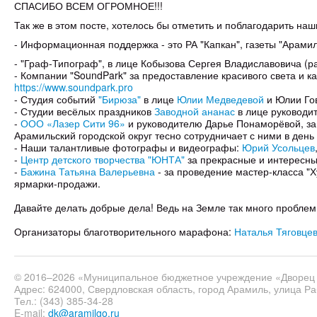
СПАСИБО ВСЕМ ОГРОМНОЕ!!!
Так же в этом посте, хотелось бы отметить и поблагодарить н
- Информационная поддержка - это РА "Капкан", газеты "Арамиль
- "Граф-Типограф", в лице Кобызова Сергея Владиславовича (р
- Компании "SoundPark" за предоставление красивого света и к
https://www.soundpark.pro
- Студия событий
"Бирюза"
в лице
Юлии Медведевой
и Юлии Го
- Студии весёлых праздников
Заводной ананас
в лице руководи
-
ООО «Лазер Сити 96»
и руководителю Дарье Понаморёвой, за 
Арамильский городской округ тесно сотрудничает с ними в день
- Наши талантливые фотографы и видеографы:
Юрий Усольцев
-
Центр детского творчества "ЮНТА"
за прекрасные и интересные
-
Бажина Татьяна Валерьевна
- за проведение мастер-класса "Х
ярмарки-продажи.
Давайте делать добрые дела! Ведь на Земле так много проблем
Организаторы благотворительного марафона:
Наталья Тяговце
© 2016–2026 «Муниципальное бюджетное учреждение «Дворец 
Адрес: 624000, Свердловская область, город Арамиль, улица Ра
Тел.: (343) 385-34-28
E-mail:
dk@aramilgo.ru