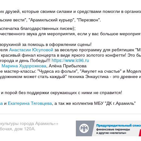
аших друзей, которые своими силами и средствами помогли в орган
ские вести", "Арамильский курьер", "Перезвон".
аспечатка благодарственных писем);
ачественного звука для мероприятия, если у вас большое мероприя
ворухиной за помощь в оформлении сцены!
теля
Анастасии Юсуповой
за веселую программу для ребятишек "М
красивый финал концерта в виде яркого золотого конфетти! Это бы
 города и день Победы!!!
https://www.lc96.ru
,
Марина Худорожкова
, Алёна Прибылова
 мастер-классы: "Чудеса из фольги", "Амулет на счастье" и Модел
удожником может стать каждый" техника Энкаустика - это древнее и
 и порой без поддержки окружающих с ними не справится!
ва
и
Екатерина Тяговцева
, а так же коллектив МБУ "ДК г.Арамиль"
культуры города Арамиль»»
бочая, дом 120А.