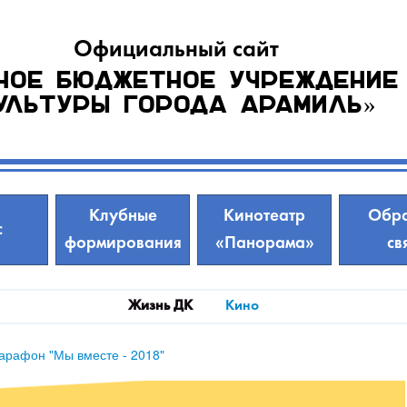
Официальный сайт
ное бюджетное учреждение
ультуры города Арамиль»
Клубные
Кинотеатр
Обра
с
формирования
«Панорама»
св
Жизнь ДК
Кино
арафон "Мы вместе - 2018"