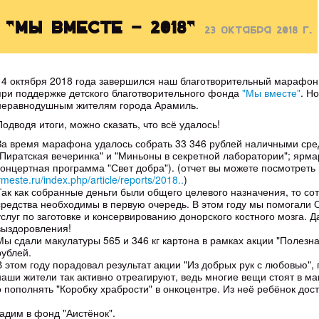
"Мы вместе - 2018"
23 октября 2018 г.
14 октября 2018 года завершился наш благотворительный марафон
при поддержке детского благотворительного фонда
"Мы вместе"
. Н
неравнодушным жителям города Арамиль.
Подводя итоги, можно сказать, что всё удалось!
За время марафона удалось собрать 33 346 рублей наличными сред
"Пиратская вечеринка" и "Миньоны в секретной лаборатории"; ярм
концертная программа "Свет добра"). (отчет вы можете посмотрет
vmeste.ru/index.php/article/reports/2018..
)
Так как собранные деньги были общего целевого назначения, то с
средства необходимы в первую очередь. В этом году мы помогали
услуг по заготовке и консервированию донорского костного мозга. 
выздоровления!
Мы сдали макулатуры 565 и 346 кг картона в рамках акции "Полезн
рублей.
В этом году порадовал результат акции "Из добрых рук с любовью",
наши жители так активно отреагируют, ведь многие вещи стоят в м
пополнять "Коробку храбрости" в онкоцентре. Из неё ребёнок доста
адим в фонд "Аистёнок".