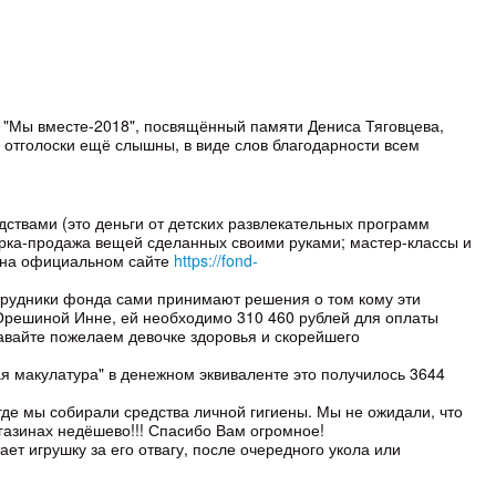
 "Мы вместе-2018", посвящённый памяти Дениса Тяговцева,
о отголоски ещё слышны, в виде слов благодарности всем
ствами (это деньги от детских развлекательных программ
арка-продажа вещей сделанных своими руками; мастер-классы и
ь на официальном сайте
https://fond-
отрудники фонда сами принимают решения о том кому эти
 Орешиной Инне, ей необходимо 310 460 рублей для оплаты
Давайте пожелаем девочке здоровья и скорейшего
ая макулатура" в денежном эквиваленте это получилось 3644
 где мы собирали средства личной гигиены. Мы не ожидали, что
агазинах недёшево!!! Спасибо Вам огромное!
ет игрушку за его отвагу, после очередного укола или