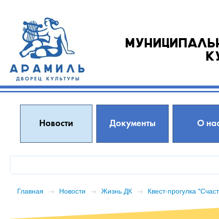
Муниципаль
к
Новости
Документы
О на
Главная
→
Новости
→
Жизнь ДК
→
Квест-прогулка "Счас