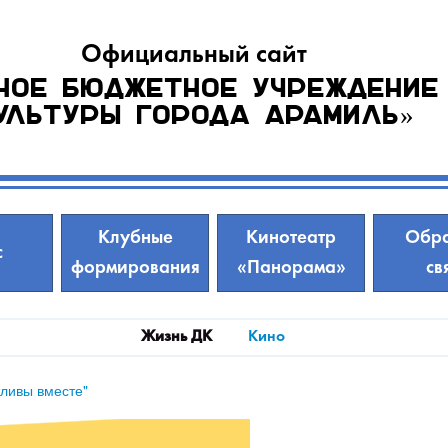
Официальный сайт
ное бюджетное учреждение
ультуры города Арамиль»
Клубные
Кинотеатр
Обра
с
формирования
«Панорама»
св
Жизнь ДК
Кино
тливы вместе"