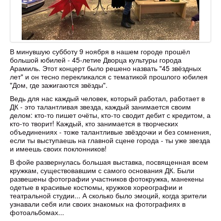
В минувшую субботу 9 ноября в нашем городе прошёл
большой юбилей - 45-летие Дворца культуры города
Арамиль. Этот концерт было решено назвать "45 звёздных
лет" и он тесно перекликался с тематикой прошлого юбилея
"Дом, где зажигаются звёзды".
Ведь для нас каждый человек, который работал, работает в
ДК - это талантливая звезда, каждый занимается своим
делом: кто-то пишет очёты, кто-то сводит дебит с кредитом, а
кто-то творит! Каждый, кто занимается в творческих
объединениях - тоже талантливые звёздочки и без сомнения,
если ты выступаешь на главной сцене города - ты уже звезда
и имеешь своих поклонников!
В фойе развернулась большая выставка, посвященная всем
кружкам, существовавшим с самого основания ДК. Были
развешены фотографии участников фотокружка, манекены
одетые в красивые костюмы, кружков хореографии и
театральной студии... А сколько было эмоций, когда зрители
узнавали себя или своих знакомых на фотографиях в
фотоальбомах...