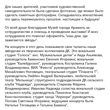
Для наших зрителей, участников художественной
самодеятельности была сделана фотозона, где можно было
сделать памятные фотографии. Складывалось впечатление
что здесь перемешалось прошлое, настоящее и будущее!
От всей души благодарим Музей города Арамиль за
сотрудничество и помощь в проведении выставки! И всех
сотрудников кто помогал оформлять "наш дом, где
зажигаются звёзды".
На концерте в этот день показывали свои таланты наши
звёздочки из творческих коллективов ДК. Это вокальная
студия "Голоса": анс. Музыкальные детки" и Аида Ахьямова,
руководитель Каменских Евгения Игоревна; вокальная
студия "Калейдоскоп", руководитель Костромина Галина
Владимировна, ВИА "Фиеста" руководитель Александр
Михайлович Ноговицин, театральная студия "Планета Т",
руководитель Найбич Андрей Валерьевич, любитеьский
театр "Мельница" структурного подразделения ДК сельского
клуба "Надежда", руководитель Старкова Марина
Владимировна; Иванова Надежда солистка вокальной студии
сельского клуба, руководитель Пинигина Анастасия
Константиновна; студия танца "Априори" руководитель
Попова Светлана Игоревна; ведущими концерта были
Наталья Тяговцева и Татьяна Бажина".