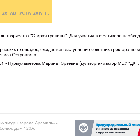
"
20 августа 2019 г.
аль творчества "Стирая границы". Для участия в фестивале необход
рческих площадок, ожидается выступление советника ректора по м
ениса Островкина.
81 - Нурмухаметова Марина Юрьевна (культорганизатор МБУ "ДК г.
культуры города Арамиль»»
бочая, дом 120А.