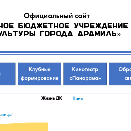
Официальный сайт
ное бюджетное учреждение
ультуры города Арамиль»
Клубные
Кинотеатр
Обра
с
формирования
«Панорама»
св
Жизнь ДК
Кино
раницы"