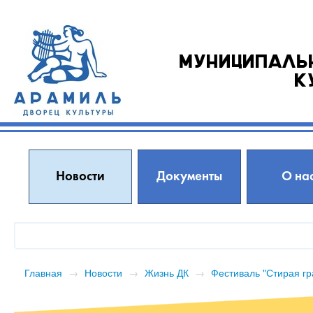
Муниципаль
к
Новости
Документы
О на
Главная
→
Новости
→
Жизнь ДК
→
Фестиваль "Стирая г