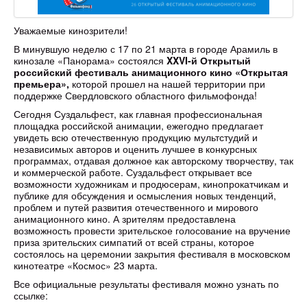
Уважаемые кинозрители!
В минувшую неделю с 17 по 21 марта в городе Арамиль в
кинозале «Панорама» состоялся
XXVI-й Открытый
российский
фестиваль анимационного кино «Открытая
премьера»,
которой прошел на нашей территории при
поддержке Свердловского областного фильмофонда!
Сегодня Суздальфест, как главная профессиональная
площадка российской анимации, ежегодно предлагает
увидеть всю отечественную продукцию мультстудий и
независимых авторов и оценить лучшее в конкурсных
программах, отдавая должное как авторскому творчеству, так
и коммерческой работе. Суздальфест открывает все
возможности художникам и продюсерам, кинопрокатчикам и
публике для обсуждения и осмысления новых тенденций,
проблем и путей развития отечественного и мирового
анимационного кино. А зрителям предоставлена
возможность провести зрительское голосование на вручение
приза зрительских симпатий от всей страны, которое
состоялось на церемонии закрытия фестиваля в московском
кинотеатре «Космос» 23 марта.
Все официальные результаты фестиваля можно узнать по
ссылке: