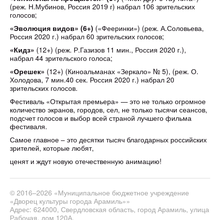
(реж. Н.Мубинов, Россия 2019 г) набрал 106 зрительских
голосов;
«Эволюция видов
»
(6+)
(«Фееринки») (реж. А.Соловьева,
Россия 2020 г.) набрал 60 зрительских голосов;
«Кидз»
(12+) (реж. Р.Газизов 11 мин., Россия 2020 г.),
набрал 44 зрительского голоса;
«Орешек»
(12+) (Киноальманах «Зеркало» № 5), (реж. О.
Холодова, 7 мин.40 сек. Россия 2020 г.) набрал 20
зрительских голосов.
Фестиваль «Открытая премьера» — это не только огромное
количество экранов, городов, сел, не только тысячи сеансов,
подсчет голосов и выбор всей страной лучшего фильма
фестиваля.
Самое главное – это десятки тысяч благодарных российских
зрителей, которые любят,
ценят и ждут новую отечественную анимацию!
© 2016–2026 «Муниципальное бюджетное учреждение
«Дворец культуры города Арамиль»»
Адрес: 624000, Свердловская область, город Арамиль, улица
Рабочая, дом 120А.