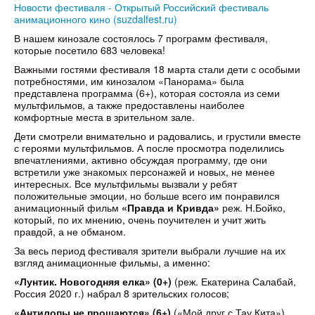
Новости фестиваля - Открытый Российский фестиваль
анимационного кино (suzdalfest.ru)
В нашем кинозале состоялось 7 программ фестиваля,
которые посетило 683 человека!
Важными гостями фестиваля 18 марта стали дети с особыми
потребностями, им кинозалом «Панорама» была
представлена программа (6+), которая состояла из семи
мультфильмов, а также предоставлены наиболее
комфортные места в зрительном зале.
Дети смотрели внимательно и радовались, и грустили вместе
с героями мультфильмов. А после просмотра поделились
впечатлениями, активно обсуждая программу, где они
встретили уже знакомых персонажей и новых, не менее
интересных. Все мультфильмы вызвали у ребят
положительные эмоции, но больше всего им понравился
анимационный фильм
«Правда и Кривда»
реж. Н.Бойко,
который, по их мнению, очень поучителен и учит жить
правдой, а не обманом.
За весь период фестиваля зрители выбрали лучшие на их
взгляд анимационные фильмы, а именно:
«Лунтик. Новогодняя елка» (0+)
(реж. Екатерина Салабай,
Россия 2020 г.) набрал 8 зрительских голосов;
«Антилопы не прощаются»
(6+)
(«Мой друг с Тау Кита»)