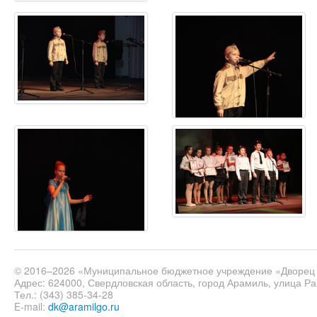
© 2016–2026 «Муниципальное бюджетное учреждение «Дворец 
Адрес: 624000, Свердловская область, город Арамиль, улица Ра
Тел.: (343) 385-34-28
E-mail:
dk@aramilgo.ru