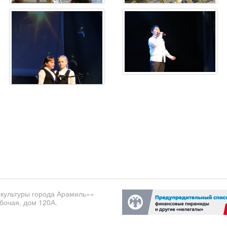
культуры города Арамиль»»
бочая, дом 120А.